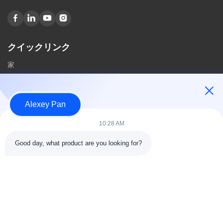
クイックリンク
家
私たちに関しては
製品
Alexey Pan
私達に連絡しなさい
10:28 AM
カテゴリー
Good day, what product are you looking for?
ゴム加硫プレス機
ゴム製混合製造所機械
バッチオフゴム冷却機
モーターサイクルのタイヤ製造機
ゴム製 ニーダー機械