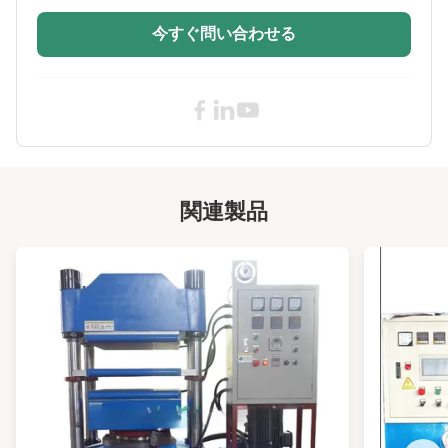
High Light:
コラム型油圧加硫プレス、PLC油圧加硫プレ
ス、ゴム製品加硫プレス機
今すぐ問い合わせる
,
PLC Hydraulic Vulcanizing Press
,
Vulcanizing Press Machine For Rubber
Products
関連製品