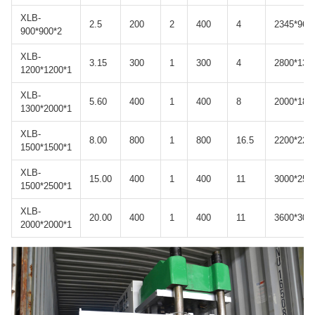
XLB-
2.5
200
2
400
4
2345*960
900*900*2
XLB-
3.15
300
1
300
4
2800*130
1200*1200*1
XLB-
5.60
400
1
400
8
2000*186
1300*2000*1
XLB-
8.00
800
1
800
16.5
2200*220
1500*1500*1
XLB-
15.00
400
1
400
11
3000*250
1500*2500*1
XLB-
20.00
400
1
400
11
3600*300
2000*2000*1