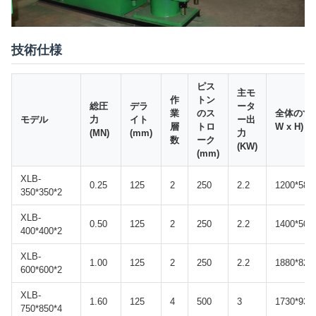
技術仕様
ピス
主モ
作
トン
総圧
デラ
ータ
業
のス
全体の寸法 
モデル
力
イト
ー出
層
トロ
W x H) (
(MN)
(mm)
力
数
ーク
(KW)
(mm)
XLB-
0.25
125
2
250
2.2
1200*580
350*350*2
XLB-
0.50
125
2
250
2.2
1400*500
400*400*2
XLB-
1.00
125
2
250
2.2
1880*820
600*600*2
XLB-
1.60
125
4
500
3
1730*930
750*850*4