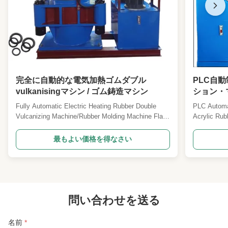
完全に自動的な電気加熱ゴムダブル
PLC自
vulkanisingマシン / ゴム鋳造マシン
ション・
ール・ヴ
Fully Automatic Electric Heating Rubber Double
PLC Automat
Vulcanizing Machine/Rubber Molding Machine Flat
Acrylic Rub
vulcanizer, also called hot press molding machine,
Machine An 
is a good helper for rubber and plastic industry. It is
a machine u
最もよい価格を得なさい
mainly used for mixing and processing of chemical
rubber (ACM
raw materials such as polymers such as rubber ...
components. 
問い合わせを送る
名前
*