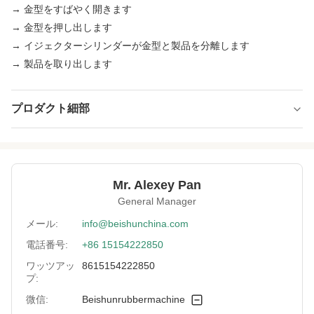
→ 金型をすばやく開きます
→ 金型を押し出します
→ イジェクターシリンダーが金型と製品を分離します
→ 製品を取り出します
プロダクト細部
Heating System:
石油か蒸気か電気
Structure:
列またはフレーム
Mr. Alexey Pan
Control Method:
PLC制御
General Manager
Heaing Plates:
#45鋼鉄
メール:
info@beishunchina.com
電話番号:
+86 15154222850
Cylinder Material:
鋳鋼
ワッツアッ
8615154222850
Application:
最終製品、加硫のゴム製 プロダクトであるた
プ:
めに加硫する
微信:
Beishunrubbermachine