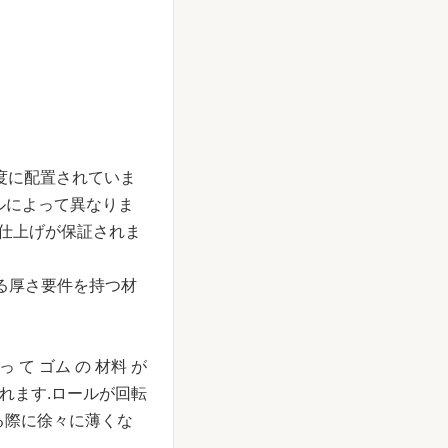
角度に配置されていま
ルによって異なりま
の仕上げが保証されま
る厚さ要件を持つ材
っ て ゴム の 材料 が
れます.ロールが回転
る際に徐々に薄くな