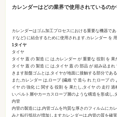
カレンダーはどの業界で使用されているのか
カレンダーはゴム加工プロセスにおける重要な機器である
ドなど) に結合するために使用されます.カレンダー を 用いる
1タイヤ
タイヤ
タイヤ 蓋 の 製造 に は,カレンダー が 重要な 役割 を 果た
タイヤ 蓋 の 製造 に は,タイヤ 蓋 の 部品 が 組
きます胎盤ゴムとは,タイヤが地面に接触する部分である.
また,カレンダー は,ロープ (繊維 で 造ら れ たロープ の よ
イヤ の 強化 に 関する 役割 を 果たし,タイヤ の 走
い,ベルト層やカーカスロープ層のような構造を形成し,
内管
内管の製造には,内管ゴムを均質な厚さのフィルムにカレ
みと転行抵抗が増加しますカレンダーは,内管の質を確実