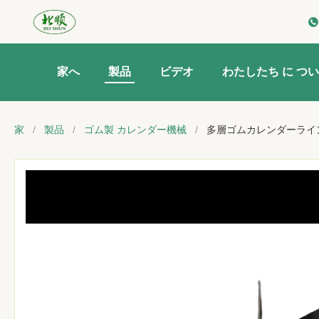
家へ
製品
ビデオ
わたしたち に つい
家
/
製品
/
ゴム製 カレンダー機械
/
多層ゴムカレンダーライ