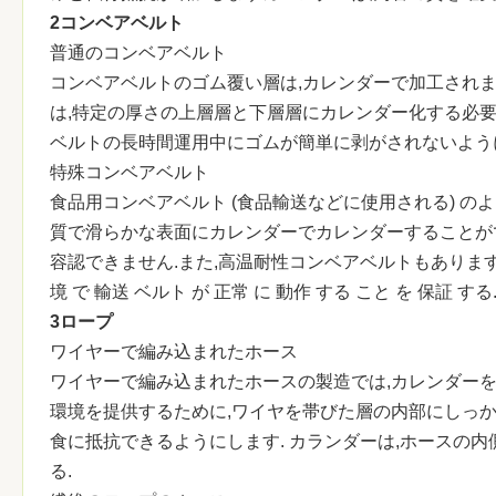
2コンベアベルト
普通のコンベアベルト
コンベアベルトのゴム覆い層は,カレンダーで加工されま
は,特定の厚さの上層層と下層層にカレンダー化する必
ベルトの長時間運用中にゴムが簡単に剥がされないように
特殊コンベアベルト
食品用コンベアベルト (食品輸送などに使用される) 
質で滑らかな表面にカレンダーでカレンダーすることが
容認できません.また,高温耐性コンベアベルトもあります.カラ
境 で 輸送 ベルト が 正常 に 動作 する こと を 保証 する
3ロープ
ワイヤーで編み込まれたホース
ワイヤーで編み込まれたホースの製造では,カレンダーを
環境を提供するために,ワイヤを帯びた層の内部にしっか
食に抵抗できるようにします. カランダーは,ホースの
る.