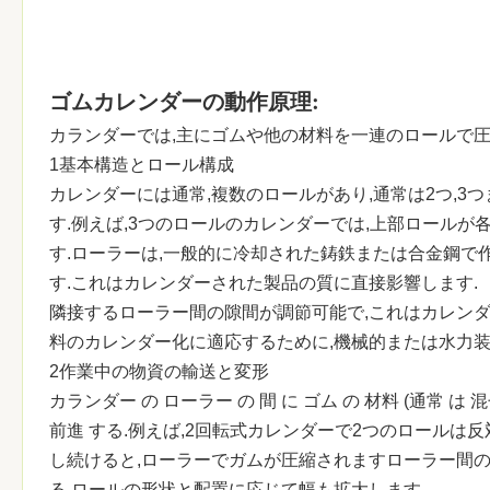
ゴムカレンダーの動作原理:
カランダーでは,主にゴムや他の材料を一連のロールで圧縮
1基本構造とロール構成
カレンダーには通常,複数のロールがあり,通常は2つ,
す.例えば,3つのロールのカレンダーでは,上部ロール
す.ローラーは,一般的に冷却された鋳鉄または合金鋼で
す.これはカレンダーされた製品の質に直接影響します.
隣接するローラー間の隙間が調節可能で,これはカレンダ
料のカレンダー化に適応するために,機械的または水力装
2作業中の物資の輸送と変形
カランダー の ローラー の 間 に ゴム の 材料 (通常 は 混ぜ
前進 する.例えば,2回転式カレンダーで2つのロールは
し続けると,ローラーでガムが圧縮されますローラー間
る.ロールの形状と配置に応じて幅も拡大します.