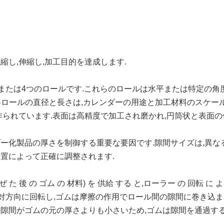
し,伸縮し,加工目的を達成します.
3つまたは4つのロールです.これらのロールは水平または特定の
が各ロールの直径と長さは,カレンダーの用途と加工材料のスケー
作られています.表面は高精度で加工され磨かれ,円筒状と表面
ー化製品の厚さを制御する重要な要因です.隙間サイズは,異な
置によって正確に調整されます.
 た 後 の ゴム の 材料) を 供給 する と,ローラー の 回転 に よ
反対方向に回転し,ゴムは摩擦の作用でロール間の隙間に巻き込ま
の隙間がゴムの元の厚さよりも小さいため,ゴムは隙間を通過す