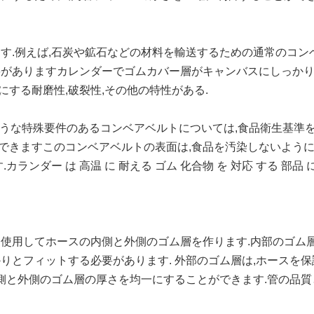
す.例えば,石炭や鉱石などの材料を輸送するための通常のコン
要がありますカレンダーでゴムカバー層がキャンバスにしっか
する耐磨性,破裂性,その他の特性がある.
のような特殊要件のあるコンベアベルトについては,食品衛生基準
できますこのコンベアベルトの表面は,食品を汚染しないよう
ンダー は 高温 に 耐える ゴム 化合物 を 対応 する 部品 に
.
使用してホースの内側と外側のゴム層を作ります.内部のゴム層
りとフィットする必要があります. 外部のゴム層は,ホースを保
内側と外側のゴム層の厚さを均一にすることができます.管の品