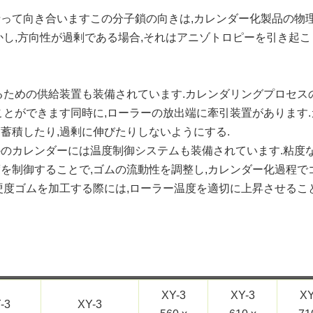
沿って向き合いますこの分子鎖の向きは,カレンダー化製品の物
かし,方向性が過剰である場合,それはアニゾトロピーを引き起こ
るための供給装置も装備されています.カレンダリングプロセス
ことができます同時に,ローラーの放出端に牽引装置があります
蓄積したり,過剰に伸びたりしないようにする.
かのカレンダーには温度制御システムも装備されています.粘度
を制御することで,ゴムの流動性を調整し,カレンダー化過程で
硬度ゴムを加工する際には,ローラー温度を適切に上昇させるこ
XY-3
XY-3
XY
-3
XY-3