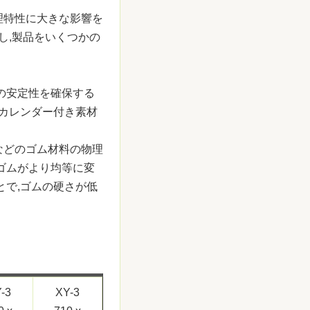
理特性に大きな影響を
し,製品をいくつかの
の安定性を確保する
.カレンダー付き素材
などのゴム材料の物理
ゴムがより均等に変
とで,ゴムの硬さが低
-3
XY-3