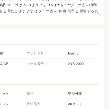
製品 の 一例 は 次 の よう です. 1タイヤタイヤタイヤ 蓋 の 製造
 を 果たし ます.まず は,タイヤ 蓋 の 各 種 部品 を 製造 する た
島
ブランド名:
Beishun
SO/CE
モデル番号:
XYB-2000
セット
価格:
交渉可能
T,L/C
供給能力:
30セット