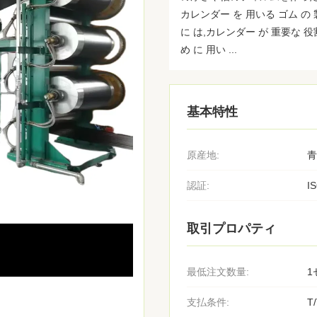
カレンダー を 用いる ゴム の 
に は,カレンダー が 重要な 役割
め に 用い ...
基本特性
原産地:
青
認証:
I
取引プロパティ
最低注文数量:
1
支払条件:
T/