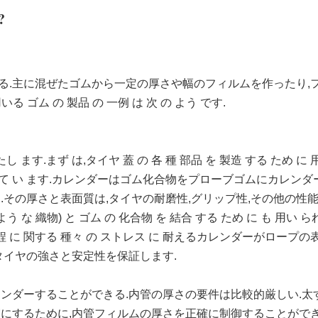
?
.主に混ぜたゴムから一定の厚さや幅のフィルムを作ったり,フ
 ゴム の 製品 の 一例 は 次 の よう です.
し ます.まず は,タイヤ 蓋 の 各 種 部品 を 製造 する ため に 
み込まれ て い ます.カレンダーはゴム化合物をプローブゴムにカレ
その厚さと表面質は,タイヤの耐磨性,グリップ性,その他の性能
う な 織物) と ゴム の 化合物 を 結合 する ため に も 用い ら
行 過程 に 関する 種々 の ストレス に 耐えるカレンダーがロー
タイヤの強さと安定性を保証します.
ンダーすることができる.内管の厚さの要件は比較的厳しい.太
にするために,内管フィルムの厚さを正確に制御することができ