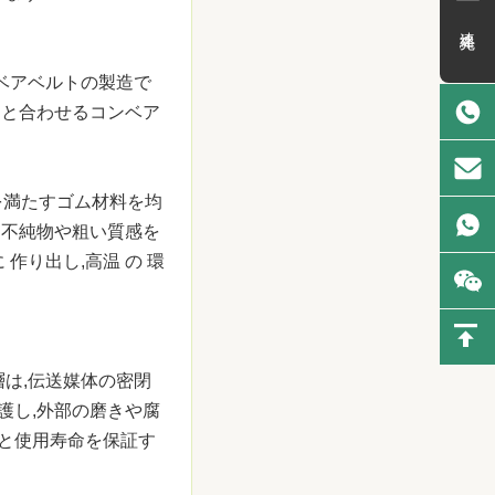
連絡先
ベアベルトの製造で
りと合わせるコンベア
を満たすゴム材料を均
に不純物や粗い質感を
 作り出し,高温 の 環
は,伝送媒体の密閉
護し,外部の磨きや腐
質と使用寿命を保証す