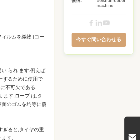
微信:
Beishunrubber
machine
ィルムを織物 (コー
今すぐ問い合わせる
用い られ ます.例えば,
ンダーするために使用で
に不可欠である.
れ ます.ロープ は,タ
プの表面のゴムを均等に覆
すぎると,タイヤの重
ます.