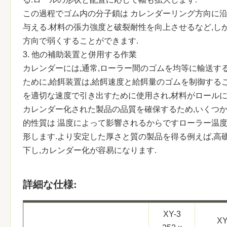
この過程でゴム内の分子鎖は カレンダーリング方向に
与える.材料の張力強度と破裂耐性を向上させるなど,し
方向で弱くすることができます.
3. 他の補助装置と併用する作業
カレンダーには,通常,ローラー間のゴムを均等に輸送す
ために,給餌装置は,給餌速度と給餌量のゴムを制御する
を適切な速度で引き出すために使用され,材料がロールに
カレンダー化された製品の品質を確保するため,いくつ
的性質は 温度によって影響されるからですローラー温度
形します.より安定した厚さと質の製品を得る例えば,高
下し,カレンダー化が容易になります.
詳細な仕様:
XY-3
XY