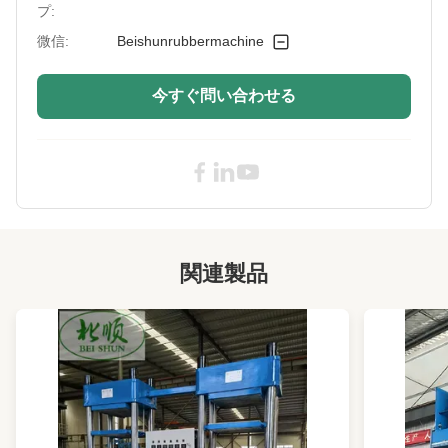
After-Sales
海外で機械にサービスを提供できるエンジニ
プ:
Service Provided:
ア、ビデオ技術サポート
微信:
Beishunrubbermachine
High Light:
ダブルセットゴム加硫プレス機、ゴム加硫プレ
ス機PLC制御、PLC制御ゴム加硫機
今すぐ問い合わせる
,
Rubber Vulcanizing Press Machine PLC
Control
,
PLC Control Rubber Vulcanizer
関連製品