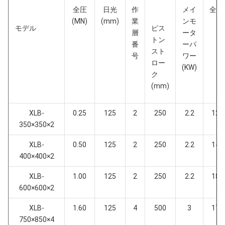
全圧
日光
作
メイ
全体の
(MN)
(mm)
業
ンモ
x
モデル
ピス
層
ータ
トン
番
ーパ
スト
号
ワー
ロー
(KW)
ク
(mm)
XLB-
0.25
125
2
250
2.2
120
350×350×2
XLB-
0.50
125
2
250
2.2
140
400×400×2
XLB-
1.00
125
2
250
2.2
188
600×600×2
XLB-
1.60
125
4
500
3
173
750×850×4