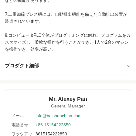
などの機能があります。
7.二重加硫プレス機には、自動排出機能を備えた自動排出装置が
装備されています。
8.コンピュータPLC全体がプログラミングに触れ、プログラムをカ
スタマイズし、柔軟な操作を行うことができ、1人で2台のマシン
を操作でき、効率が高い。
プロダクト細部
Type:
PLC制御
Heating Way:
電気/オイル システム
Mr. Alexey Pan
Customized:
カスタマイズされた
General Manager
Voltage:
お客様のご要望
メール:
info@beishunchina.com
電話番号:
+86 15154222850
Application:
最終製品となる加硫,ゴム製品の加硫
ワッツアッ
8615154222850