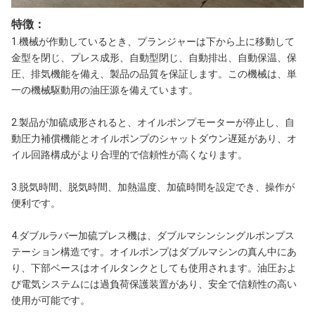
特徴：
1.機械が作動しているとき、プランジャーは下から上に移動して
金型を閉じ、プレス成形、自動型閉じ、自動排出、自動保温、保
圧、排気機能を備え、製品の品質を保証します。この機械は、単
一の機械駆動用の油圧源を備えています。
2.製品が加硫成形されると、オイルポンプモーターが停止し、自
動圧力補償機能とオイルポンプのシャットダウン遅延があり、オ
イル回路構成がより合理的で信頼性が高くなります。
3.脱気時間、脱気時間、加熱温度、加硫時間を設定でき、操作が
便利です。
4.ダブルラバー加硫プレス機は、ダブルマシンシングルポンプス
テーション構造です。オイルポンプはダブルマシンの真ん中にあ
り、下部ベースはオイルタンクとしても使用されます。油圧およ
び電気システムには過負荷保護装置があり、安全で信頼性の高い
使用が可能です。