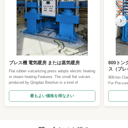
プレス機 電気暖房 または蒸気暖房
800ト
ス（プレ
Flat rubber vulcanizing press adopts electric heating
or steam heating Features: The small flat vulcanizer
800-ton Cla
produced by Qingdao Beishun is a kind of
For Pre-cure
equipment used for molding and vulcanization of
ton clamping
rubber products. It is widely used in laboratory
engineered f
最もよい価格を得なさい
research, product development and small batch ...
The 5-layer
distribution