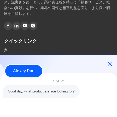
ス、誠実さを第一とし、高い責任感を持って「顧客サービス、社
会への貢献」を行い、業界の同僚と相互利益を図り、より良い明
日を目指します。
クイックリンク
家
私たちに関しては
製品
Alexey Pan
私達に連絡しなさい
6:23 AM
カテゴリー
Good day, what product are you looking for?
ゴム加硫プレス機
ゴム製混合製造所機械
バッチオフゴム冷却機
モーターサイクルのタイヤ製造機