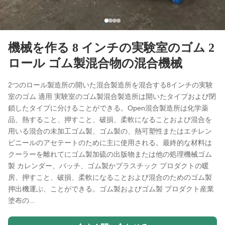
機械を作る 8 インチの実験室のゴム 2
ロール ゴム製混合物の混合機械
2つのロール製造所の開いた混合製造所を混合する8インチの実験
室のゴム 適用 実験室のゴム製混合製造所は開いたタイプおよび閉
鎖したタイプに分けることができる。Open混合製造所は化学薬
品、熱すること、押すこと、破損、柔軟になることおよび混合を
用いる混合の未加工ゴム製、ゴム製の、熱可塑性またはエチレン
ビニールのアセテートのために主に使用される。最終的な材料は
クーラーを離れてにゴム製加硫の出版物または他の処理機械ゴム
製 カレンダー、バッチ、ゴム製かプラスチック プロダクトの暖
房、押すこと、破損、柔軟になることおよび混合のためのゴム製
押出機運ぶ、ことができる。ゴム製およびゴム製 プロダクト産業
塗布の...