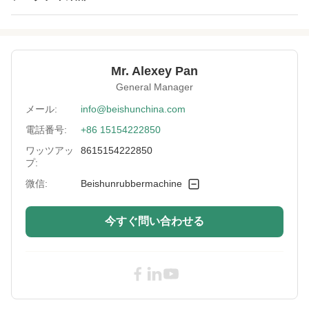
Use:
ゴム製混合およびプラスチック
Roll Nip Gap
ハイドロリック ブレーキか緊急ボタンまたは
Adjustment:
フット ブレーキ
Mr. Alexey Pan
General Manager
Rubber Strip
空気/モーターを備えられる
Cutter::
メール:
info@beishunchina.com
Gap Adjustment:
電話番号:
+86 15154222850
手動または自動
ワッツアッ
8615154222850
Number Of
8
プ:
Bearings:
微信:
Beishunrubbermachine
Roll Speed Ratio:
1:1.37
High Light:
8Inch実験室のゴム製作成機械
,
今すぐ問い合わせる
SGS 2ロール製造所機械Beishun
,
SGSのゴム製混合の混合機械Beishun