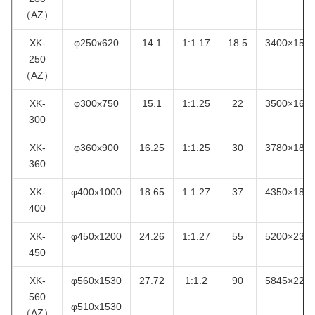
（AZ）
XK-
φ250x620
14.1
1:1.17
18.5
3400×150
250
（AZ）
XK-
φ300x750
15.1
1:1.25
22
3500×160
300
XK-
φ360x900
16.25
1:1.25
30
3780×185
360
XK-
φ400x1000
18.65
1:1.27
37
4350×185
400
XK-
φ450x1200
24.26
1:1.27
55
5200×238
450
XK-
φ560x1530
27.72
1:1.2
90
5845×228
560
φ510x1530
（AZ）