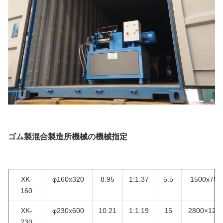
ゴム製
混合製造所機械
の機械指定
XK-
φ160x320
8.95
1:1.37
5.5
1500x750
160
XK-
φ230x600
10.21
1:1.19
15
2800×120
230