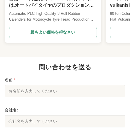
は,オートバイタイヤのプロダクションラ
vulkani
インで使用されます.
Automatic PLC High-Quality 3-Roll Rubber
80-ton Colu
Calenders for Motorcycle Tyre Tread Production
Flat Vulcan
Three-roll calender machines are precision
Capabilitie
engineered for motorcycle tyre tread production
precision PL
最もよい価格を得なさい
lines, offering reliable performance and exceptional
machine is 
film quality. Primary Applications This calendering
hydraulic mo
machine is ...
applications
問い合わせを送る
名前
*
会社名: