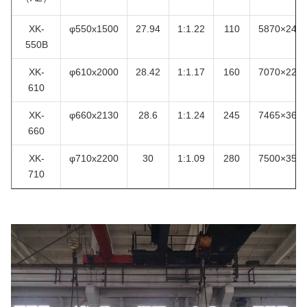
XK-
φ550x1500
27.94
1:1.22
110
5870×247
550B
XK-
φ610x2000
28.42
1:1.17
160
7070×229
610
XK-
φ660x2130
28.6
1:1.24
245
7465×366
660
XK-
φ710x2200
30
1:1.09
280
7500×350
710