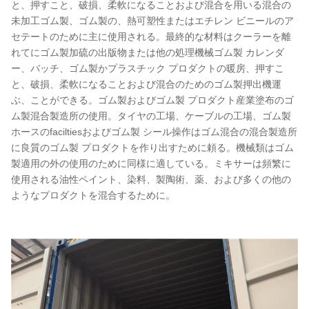
と、押すこと、破損、柔軟になることおよび混合を用いる混合の
未加工ゴム製、ゴム製の、熱可塑性またはエチレン ビニールのア
セテートのために主に使用される。最終的な材料はクーラーを離
れてにゴム製加硫の出版物または他の処理機械ゴム製 カレンダ
ー、バッチ、ゴム製かプラスチック プロダクトの暖房、押すこ
と、破損、柔軟になることおよび混合のためのゴム製押出機運
ぶ、ことができる。ゴム製およびゴム製 プロダクト産業塗布のゴ
ム製混合製造所の使用。タイヤの工場、ケーブルの工場、ゴム製
ホースのfaciltiesおよびゴム製 シール操作はゴム混合の混合製造所
に良質のゴム製 プロダクトを作り出すために頼る。機械類はゴム
製適用の外の使用のために同様に適している。ミキサーは頻繁に
使用される油性ペイント、染料、製陶術、薬、および多くの他の
ようなプロダクトを混合するために。