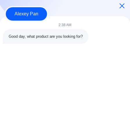
製品
Alexey Pan
私達に連絡しなさい
2:38 AM
カテゴリー
Good day, what product are you looking for?
ゴム加硫プレス機
ゴム製混合製造所機械
バッチオフゴム冷却機
モーターサイクルのタイヤ製造機
ゴム製 ニーダー機械
私達に連絡しなさい
電話番号: 00-86-15154222850
電子メール:
info@beishunchina.com
追加する 添付:338 ミンギ道路,黄道地区,青島 中国,郵便番
号:266400