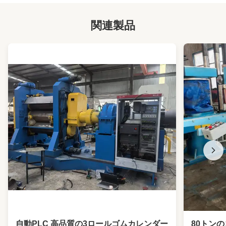
関連製品
自動PLC 高品質の3ロールゴムカレンダー
80トン