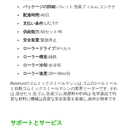
パッケージの詳細:
パレット,包装フィルム,コンテナ
配達時間:
45日
支払い条件:
L/C,T/T
供給能力:
50セット/年
安全装置:
緊急停止
ローラードライブ:
Vベルト
ローラー構造:
鋳鉄
ローラー冷却:
水冷却
ローラー速度:
20〜30m/分
Beishunのゴムミックスミールマシンは,ゴム2ロールミール
と自動ゴムミックスミールマシンの業界リーダーです. それ
は,混ぜたり,生ゴム,合成ゴム,熱塑料やEVAは 化学薬品で均
質な材料に機械は高度な安全装置を装備し,操作が簡単です.
サポートとサービス