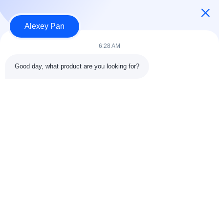
私達に連絡しなさい
Alexey Pan
カテゴリー
6:28 AM
ゴム加硫プレス機
Good day, what product are you looking for?
ゴム製混合製造所機械
バッチオフゴム冷却機
モーターサイクルのタイヤ製造機
ゴム製 ニーダー機械
私達に連絡しなさい
電話番号: 00-86-15154222850
電子メール:
info@beishunchina.com
追加する 添付:338 ミンギ道路,黄道地区,青島 中国,郵便番
号:266400