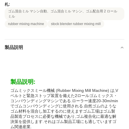
札:
ゴム混合ミル マシン自動、ゴム混合ミル マシン、ゴム配合用 2 ロール
ミル
rubber mixing machine
stock blender rubber mixing mill
製品説明
製品説明:
ゴムミックスミール機械 (Rubber Mixing Mill Machine) は,V
ベルトと緊急ストップ装置を備えた2ロールゴムミックス・
コンパウンディングマシンである.ローラー速度20-30m/min
でゴムコンパウンディングに使用される.自然ゴムのような
ゴム材料を混合し加工するのに使えますゴム工場はゴム製
品製造プロセスに必要な機械であり,ゴム複合化に最適な解
決策を提供します.それはゴム製品工場にも適していますゴ
ム関連産業.