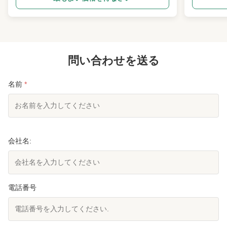
delivering superior mixing quality and production
The 5-layer
capacity of 100kg per batch. Two-Stage Mixing
distribution
Process ...
問い合わせを送る
名前
*
会社名:
電話番号