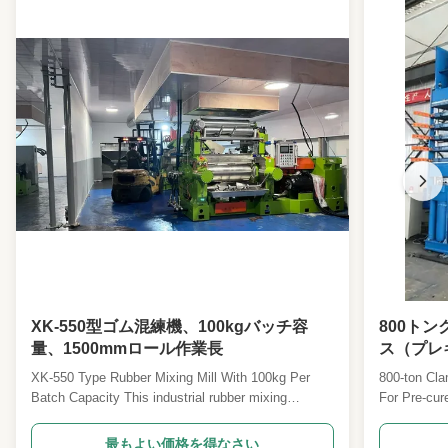
XK-550型ゴム混練機、100kgバッチ容
800ト
量、1500mmロール作業長
ス（プレ
XK-550 Type Rubber Mixing Mill With 100kg Per
800-ton Cla
Batch Capacity This industrial rubber mixing
For Pre-cure
system combines a 110L Kneader with an XK-550
ton clamping
Open Mixing Mill for efficient two-stage processing,
engineered f
最もよい価格を得なさい