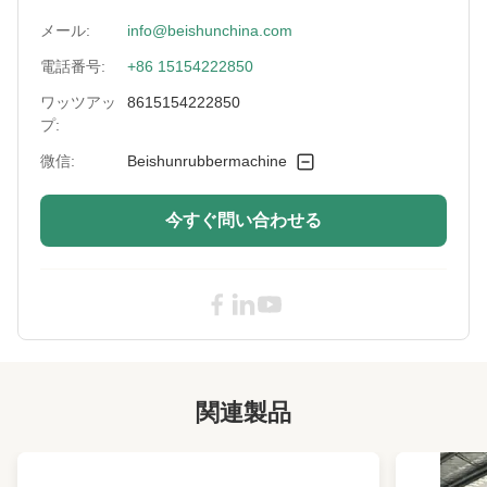
SafetyDevice:
緊急停止
メール:
info@beishunchina.com
電話番号:
+86 15154222850
RollerSpeed:
20〜30m/分
ワッツアッ
8615154222850
RollerLubrication:
手帳
プ:
微信:
Beishunrubbermachine
RollerCooling:
水冷却
Type:
混合製造所機械
今すぐ問い合わせる
High Light:
鋳鉄のゴム製混合製造所
,
滑らかなローラーの表面のゴム製製造所
,
30m/minゴム製混合製造所機械
関連製品