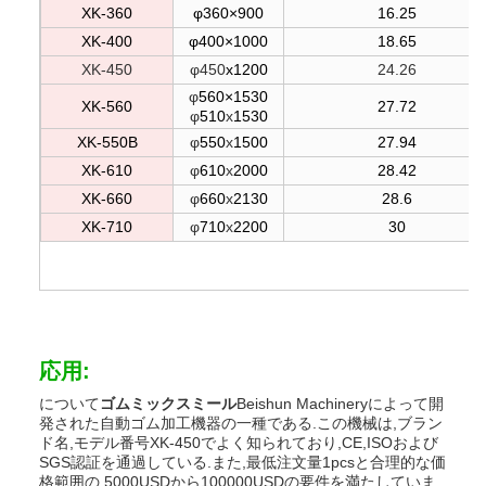
XK-360
φ360×900
16.25
XK-400
φ400×1000
18.65
XK-450
φ450
x1200
24.26
φ
560×1530
XK-560
27.72
φ
510
x
1530
XK-550B
φ
550
x
1500
27.94
XK-610
φ
610
x
2000
28.42
XK-660
φ
660
x
2130
28.6
XK-710
φ
710
x
2200
30
応用:
について
ゴムミックスミール
Beishun Machineryによって開
発された自動ゴム加工機器の一種である.この機械は,ブラン
ド名,モデル番号XK-450でよく知られており,CE,ISOおよび
SGS認証を通過している.また,最低注文量1pcsと合理的な価
格範囲の 5000USDから100000USDの要件を満たしていま