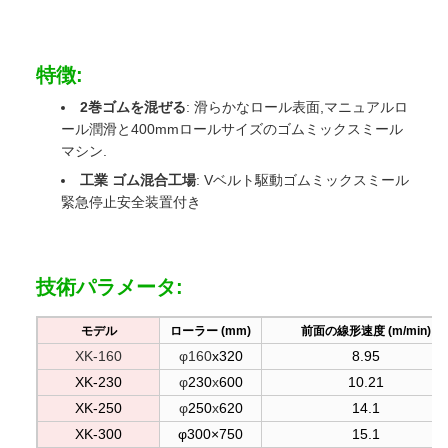
特徴:
2巻ゴムを混ぜる
: 滑らかなロール表面,マニュアルロ
ール潤滑と400mmロールサイズのゴムミックスミール
マシン.
工業 ゴム混合工場
: Vベルト駆動ゴムミックスミール
緊急停止安全装置付き
技術パラメータ:
モデル
ローラー (mm)
前面の線形速度 (m/min)
XK-160
φ160
x320
8.95
XK-230
φ
230
x
600
10.21
XK-250
φ
250
x
620
14.1
XK-300
φ300×750
15.1