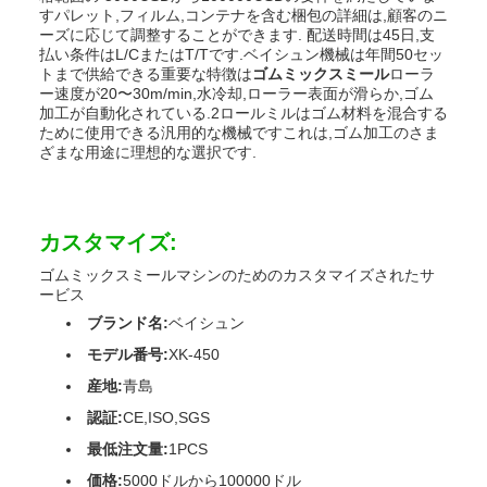
すパレット,フィルム,コンテナを含む梱包の詳細は,顧客のニ
ーズに応じて調整することができます. 配送時間は45日,支
払い条件はL/CまたはT/Tです.ベイシュン機械は年間50セッ
トまで供給できる重要な特徴は
ゴムミックスミール
ローラ
ー速度が20〜30m/min,水冷却,ローラー表面が滑らか,ゴム
加工が自動化されている.2ロールミルはゴム材料を混合する
ために使用できる汎用的な機械ですこれは,ゴム加工のさま
ざまな用途に理想的な選択です.
カスタマイズ:
ゴムミックスミールマシンのためのカスタマイズされたサ
ービス
ブランド名:
ベイシュン
モデル番号:
XK-450
産地:
青島
認証:
CE,ISO,SGS
最低注文量:
1PCS
価格:
5000ドルから100000ドル