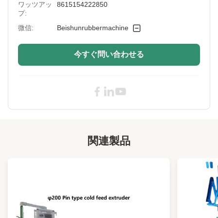
ワッツアッ
8615154222850
Plates Daylight:
300mm
プ:
Plate Size:
400x400mm またはあなたの要求に応じて
微信:
Beishunrubbermachine
Heating Mode:
電気暖房
今すぐ問い合わせる
Working Layer:
1,2,3,4
Cylinder Material:
結末型鋳鉄
Frequency:
50hz
Mode Of
カスタマイズサポート
Production:
関連製品
Vulcanizing
200°C
Temperature:
Main Motor Power:
11のkw
High Light:
4列の水力噴火機
,
硬化 水力 vulkanising プレス
,
400*400mm テーブル用水力噴火機