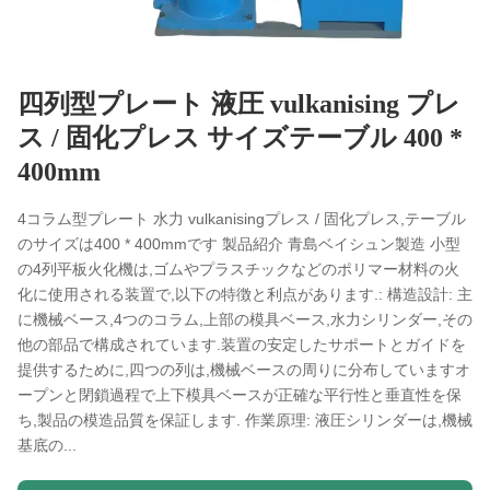
四列型プレート 液圧 vulkanising プレ
ス / 固化プレス サイズテーブル 400 *
400mm
4コラム型プレート 水力 vulkanisingプレス / 固化プレス,テーブル
のサイズは400 * 400mmです 製品紹介 青島ベイシュン製造 小型
の4列平板火化機は,ゴムやプラスチックなどのポリマー材料の火
化に使用される装置で,以下の特徴と利点があります.: 構造設計: 主
に機械ベース,4つのコラム,上部の模具ベース,水力シリンダー,その
他の部品で構成されています.装置の安定したサポートとガイドを
提供するために,四つの列は,機械ベースの周りに分布していますオ
ープンと閉鎖過程で上下模具ベースが正確な平行性と垂直性を保
ち,製品の模造品質を保証します. 作業原理: 液圧シリンダーは,機械
基底の...