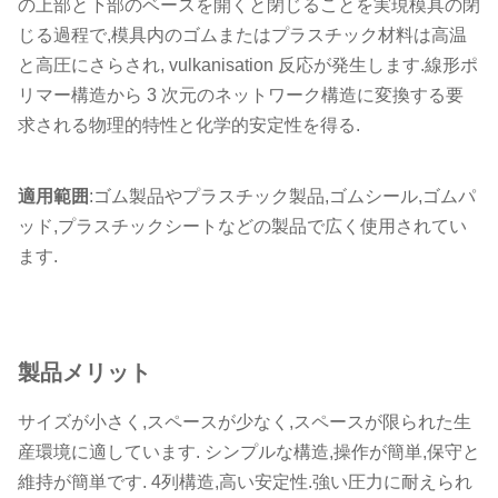
の上部と下部のベースを開くと閉じることを実現模具の閉
じる過程で,模具内のゴムまたはプラスチック材料は高温
と高圧にさらされ, vulkanisation 反応が発生します.線形ポ
リマー構造から 3 次元のネットワーク構造に変換する要
求される物理的特性と化学的安定性を得る.
適用範囲
:ゴム製品やプラスチック製品,ゴムシール,ゴムパ
ッド,プラスチックシートなどの製品で広く使用されてい
ます.
製品メリット
サイズが小さく,スペースが少なく,スペースが限られた生
産環境に適しています. シンプルな構造,操作が簡単,保守と
維持が簡単です. 4列構造,高い安定性.強い圧力に耐えられ