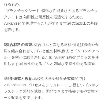
れるもの.
- プラスチックシート: 特殊な性能要求のあるプラスチッ
クシートは,熱耐性と耐磨性を最適化するために,
vulkaniser で処理することができます.後の深加工の基礎
を設ける.
3複合材料の調製
: 複合ゴムと異なる材料,例えば織物や金
属を組み合わせて,ゴムと他の材料,例えばゴムコンベアベ
ルトを密かに結合させるため, vulkanisationプロセスを使
用します.耐磨性のあるゴムと強固な支持性のある織物.
4科学研究と教育:
高校や大学や科学研究機関では
vulkanisation プロセスをシミュレートし 新しいゴムやプ
ラスチック製剤を試験し 開発できます指導デモや実験デ
ータ収集を支援します.