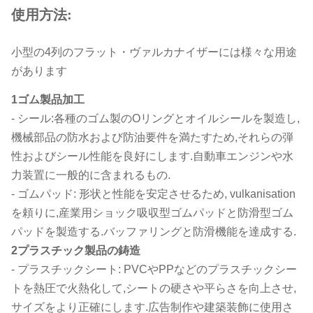
使用方法:
小型の4列のフラット・ヴァルカナイザーには様々な用途
があります
1ゴム製品加工
- シール:各種のゴム製のOリングとオイルシールを製造し,
機械部品の防水および防油要件を満たすため,それらの弾
性およびシール性能を良好にします.自動車エンジンや水
力装置に一般的に含まれるもの.
- ゴムパッド: 形状と性能を安定させるため, vulkanisation
を頼りに,産業用ショック吸収型ゴムパッドと防滑型ゴム
パッドを製造する.バッファリングと防滑機能を達成する.
2プラスチック製品の鋳造
- プラスチックシート: PVCやPPなどのプラスチックシー
トを熱圧で火熱化して,シートの硬さや平らさを向上させ,
サイズをより正確にします.広告制作や建築装飾に使用さ