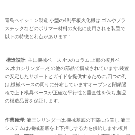
青島ベイシュン製造 小型の4列平板火化機は,ゴムやプラ
スチックなどのポリマー材料の火化に使用される装置で,
以下の特徴と利点があります.:
構造設計
: 主に機械ベース,4つのコラム,上部の模具ベー
ス,水力シリンダー,その他の部品で構成されています.装置
の安定したサポートとガイドを提供するために,四つの列
は,機械ベースの周りに分布していますオープンと閉鎖過
程で上下模具ベースが正確な平行性と垂直性を保ち,製品
の模造品質を保証します.
作業原理
: 液圧シリンダーは,機械基底の下部に位置し,液圧
システムは,機械基底を上下押しする力を供給します.模具