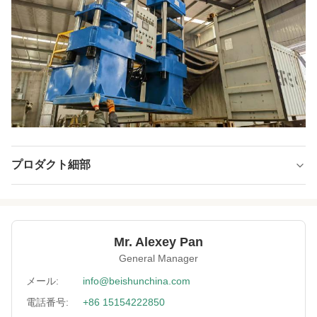
プロダクト細部
Hydraulic Unit:
レックスロス,フアデ,ユケン,セブンオーシャン
Voltage:
380V
Mr. Alexey Pan
Platform Size:
400*400mm
General Manager
Key Word:
固めるプレス
メール:
info@beishunchina.com
電話番号:
+86 15154222850
Control System:
PLC