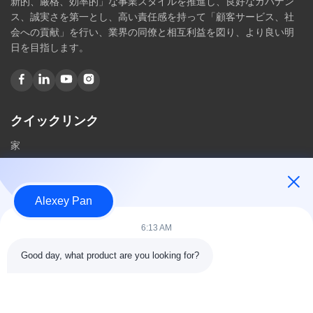
新的、厳格、効率的」な事業スタイルを推進し、良好なガバナン
ス、誠実さを第一とし、高い責任感を持って「顧客サービス、社
会への貢献」を行い、業界の同僚と相互利益を図り、より良い明
日を目指します。
クイックリンク
家
私たちに関しては
製品
Alexey Pan
私達に連絡しなさい
6:13 AM
カテゴリー
Good day, what product are you looking for?
ゴム加硫プレス機
ゴム製混合製造所機械
バッチオフゴム冷却機