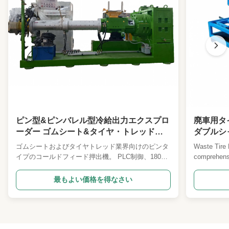
ピン型&ピンバレル型冷給出力エクスプロ
廃車用タ
ーダー ゴムシート&タイヤ・トレッド産
ダブルシ
業用
ック製造
ゴムシートおよびタイヤトレッド業界向けのピンタ
Waste Tire 
イプのコールドフィード押出機。 PLC制御、180kw
comprehensi
モーター、自動操作、カスタマイズ可能なプレート
rubber tire 
サイズが特徴です。優れた耐摩耗性、効率的な混
and rubber 
最もよい価格を得なさい
合、省エネを実現し、世界的な産業用途向けに
efficient wa
ISO9001/CE 認証を取得しています。
Tire Cuttin