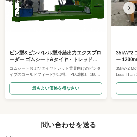
ピン型&ピンバレル型冷給出力エクスプロ
35kW*
ーダー ゴムシート&タイヤ・トレッド産
ー 12
業用
ために水
ゴムシートおよびタイヤトレッド業界向けのピンタ
35kw×2 Moto
イプのコールドフィード押出機。 PLC制御、180kw
Less Than 
モーター、自動操作、カスタマイズ可能なプレート
Tire Rubber
サイズが特徴です。優れた耐摩耗性、効率的な混
comprehensi
最もよい価格を得なさい
合、省エネを実現し、世界的な産業用途向けに
processing o
ISO9001/CE 認証を取得しています。
powder. This
specialized
問い合わせを送る