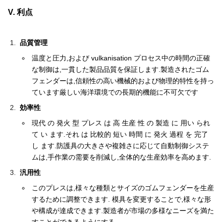
V. 利点
品質管理
温度と圧力,および vulkanisation プロセス中の時間の正確
な制御は,一貫した製品品質を保証します.製造されたゴム
フェンダーは,信頼性の高い機械的および物理的特性を持っ
ています厳しい海洋環境での長期的機能に不可欠です
効率性
現代 の 発火 型 プレス は 高 生産 性 の 製造 に 用い られ
て い ます.それ は 比較的 短い 時間 に 発火 過程 を 完了
し ます.防護具の大きさや複雑さに応じて自動制御システ
ムは,手作業の需要を削減し,全体的な生産効率を高めます.
汎用性
このプレスは,様々な種類とサイズのゴムフェンダーを生産
するために調整できます. 模具を変更することで,様々な形
や構成が達成できます.製造者が市場の多様なニーズを満た