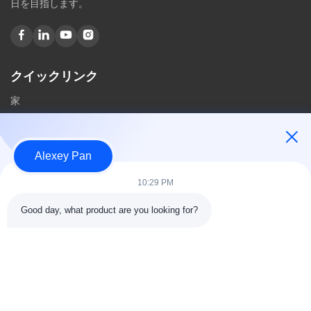
日を目指します。
クイックリンク
家
私たちに関しては
製品
Alexey Pan
私達に連絡しなさい
10:29 PM
カテゴリー
Good day, what product are you looking for?
ゴム加硫プレス機
ゴム製混合製造所機械
バッチオフゴム冷却機
モーターサイクルのタイヤ製造機
ゴム製 ニーダー機械