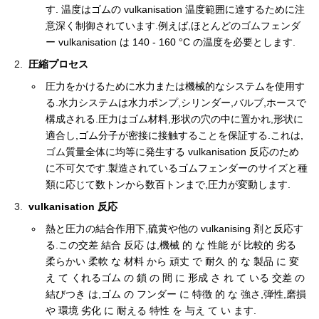
す. 温度はゴムの vulkanisation 温度範囲に達するために注
意深く制御されています.例えば,ほとんどのゴムフェンダ
ー vulkanisation は 140 - 160 °C の温度を必要とします.
圧縮プロセス
圧力をかけるために水力または機械的なシステムを使用す
る.水力システムは水力ポンプ,シリンダー,バルブ,ホースで
構成される.圧力はゴム材料,形状の穴の中に置かれ,形状に
適合し,ゴム分子が密接に接触することを保証する.これは,
ゴム質量全体に均等に発生する vulkanisation 反応のため
に不可欠です.製造されているゴムフェンダーのサイズと種
類に応じて数トンから数百トンまで,圧力が変動します.
vulkanisation 反応
熱と圧力の結合作用下,硫黄や他の vulkanising 剤と反応す
る.この交差 結合 反応 は,機械 的 な 性能 が 比較的 劣る
柔らかい 柔軟 な 材料 から 頑丈 で 耐久 的 な 製品 に 変
え て くれるゴム の 鎖 の 間 に 形成 さ れ て いる 交差 の
結びつき は,ゴム の フンダー に 特徴 的 な 強さ,弾性,磨損
や 環境 劣化 に 耐える 特性 を 与え て い ます.