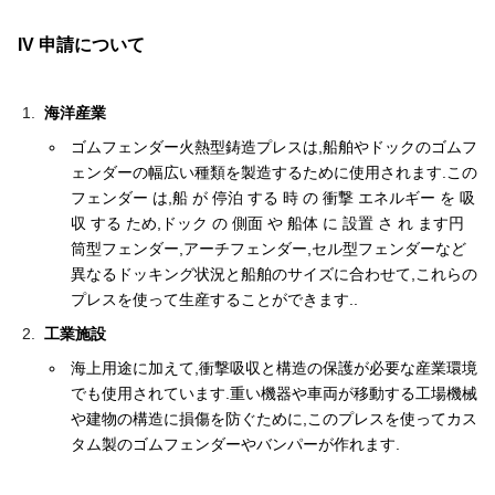
IV 申請について
海洋産業
ゴムフェンダー火熱型鋳造プレスは,船舶やドックのゴムフ
ェンダーの幅広い種類を製造するために使用されます.この
フェンダー は,船 が 停泊 する 時 の 衝撃 エネルギー を 吸
収 する ため,ドック の 側面 や 船体 に 設置 さ れ ます円
筒型フェンダー,アーチフェンダー,セル型フェンダーなど
異なるドッキング状況と船舶のサイズに合わせて,これらの
プレスを使って生産することができます..
工業施設
海上用途に加えて,衝撃吸収と構造の保護が必要な産業環境
でも使用されています.重い機器や車両が移動する工場機械
や建物の構造に損傷を防ぐために,このプレスを使ってカス
タム製のゴムフェンダーやバンパーが作れます.