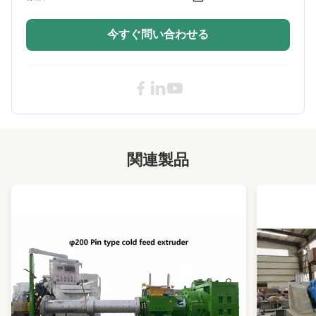
Plunger Material:
冷やされた鋳鉄
今すぐ問い合わせる
Usage:
ゴム製のエアスプリングとゴム製のフェンダー
を作る
Service Overseas:
提供
Temperature
0-400℃
Range:
Key Word:
固めるプレス
関連製品
Model:
XLB-2000*2500
Control Mode:
手動,リレー,PLC自動制御
Piston Stocke:
250mmまたはカスタマイズされる
Plate Daylight:
300mm
High Light:
ゴムフェンダー製造 ヴァルカリ化機械
,
800トンのゴム・ヴァルカリ化機
,
ホットプレス・モールド・ゴム・ヴァルカナイ
ズ・マシン