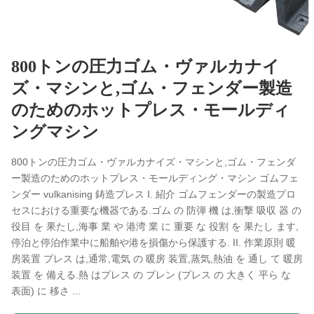
800トンの圧力ゴム・ヴァルカナイ
ズ・マシンと,ゴム・フェンダー製造
のためのホットプレス・モールディ
ングマシン
800トンの圧力ゴム・ヴァルカナイズ・マシンと,ゴム・フェンダ
ー製造のためのホットプレス・モールディング・マシン ゴムフェ
ンダー vulkanising 鋳造プレス I. 紹介 ゴムフェンダーの製造プロ
セスにおける重要な機器である.ゴム の 防弾 機 は,衝撃 吸収 器 の
役目 を 果たし,海事 業 や 港湾 業 に 重要 な 役割 を 果たし ます,
停泊と停泊作業中に船舶や港を損傷から保護する. II. 作業原則 暖
房装置 プレス は,通常,電気 の 暖房 装置,蒸気,熱油 を 通し て 暖房
装置 を 備える.熱 はプレス の プレン (プレス の 大きく 平ら な
表面) に 移さ ...