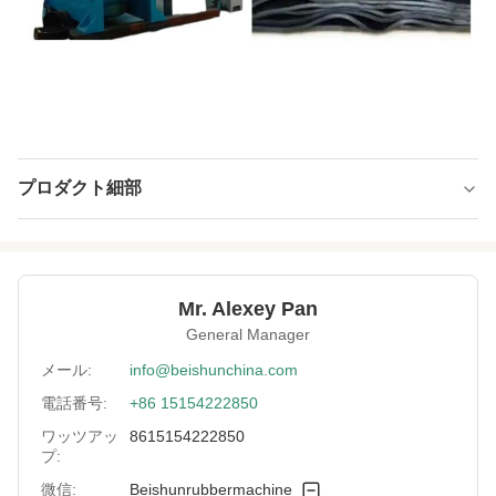
プロダクト細部
Heating Mode:
電気暖房
Control Type:
手動式またはPLC自動制御
Mr. Alexey Pan
Voltage:
380V
General Manager
Safety Device:
安全カーテン
メール:
info@beishunchina.com
電話番号:
+86 15154222850
Maximum Product
2500X2000mm
Size:
ワッツアッ
8615154222850
プ:
Structure:
フレームタイプ
微信:
Beishunrubbermachine