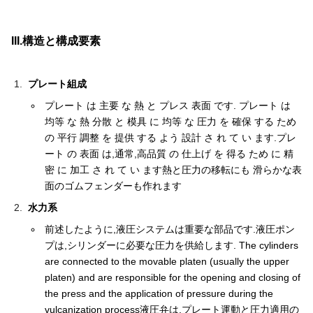
III.構造と構成要素
プレート組成
プレート は 主要 な 熱 と プレス 表面 です. プレート は
均等 な 熱 分散 と 模具 に 均等 な 圧力 を 確保 する ため
の 平行 調整 を 提供 する よう 設計 さ れ て い ます.プレ
ート の 表面 は,通常,高品質 の 仕上げ を 得る ため に 精
密 に 加工 さ れ て い ます熱と圧力の移転にも 滑らかな表
面のゴムフェンダーも作れます
水力系
前述したように,液圧システムは重要な部品です.液圧ポン
プは,シリンダーに必要な圧力を供給します. The cylinders
are connected to the movable platen (usually the upper
platen) and are responsible for the opening and closing of
the press and the application of pressure during the
vulcanization process液圧弁は,プレート運動と圧力適用の