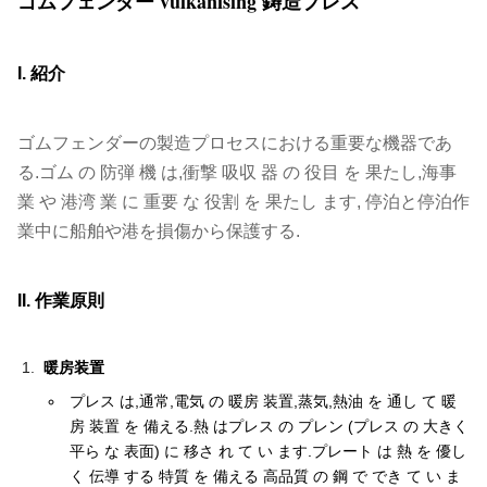
ゴムフェンダー vulkanising 鋳造プレス
I. 紹介
ゴムフェンダーの製造プロセスにおける重要な機器であ
る.ゴム の 防弾 機 は,衝撃 吸収 器 の 役目 を 果たし,海事
業 や 港湾 業 に 重要 な 役割 を 果たし ます, 停泊と停泊作
業中に船舶や港を損傷から保護する.
II. 作業原則
暖房装置
プレス は,通常,電気 の 暖房 装置,蒸気,熱油 を 通し て 暖
房 装置 を 備える.熱 はプレス の プレン (プレス の 大きく
平ら な 表面) に 移さ れ て い ます.プレート は 熱 を 優し
く 伝導 する 特質 を 備える 高品質 の 鋼 で でき て い ま