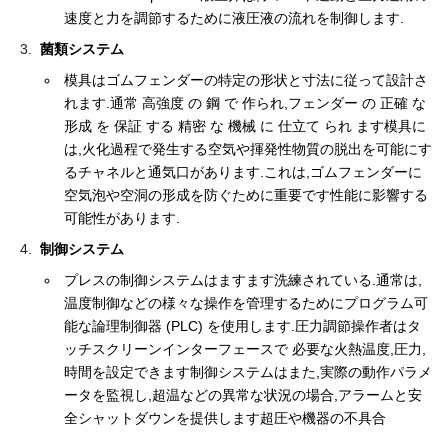
速度と力を調節するために液圧液の流れを制御します.
菌類システム
模具はゴムフェンダーの特定の形状と寸法に従って設計さ
れます.通常 高強度 の 鋼 で 作られ,フェンダー の 正確 な
形成 を 保証 する 精密 な 機械 に 仕立て られ ます模具に
は,火化過程で発生する空気や揮発性物質の脱出を可能にす
るチャネルと通気口があります.これは,ゴムフェンダーに
空気泡や空洞の形成を防ぐために重要です性能に影響する
可能性があります.
制御システム
プレスの制御システムはますます洗練されている.通常は,
温度制御などの様々な操作を管理するためにプログラム可
能な論理制御器 (PLC) を使用します.圧力調節操作者はタ
ッチスクリーンインターフェースで 必要な火熱温度,圧力,
時間を設定できます制御システムはまた,実際の動作パラメ
ータを監視し,超温などの異常な状況の場合,アラームと安
全シャットダウンを提供します超圧や機器の不具合