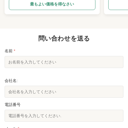
rubber vulcanizer has the following characteristics: -
specialized
最もよい価格を得なさい
Structure and mold opening method - It mostly
insulation 
adopts a sturdy frame or four-column structure to
Vulcanizati
provide ...
sulfur or ...
問い合わせを送る
名前
*
会社名:
電話番号