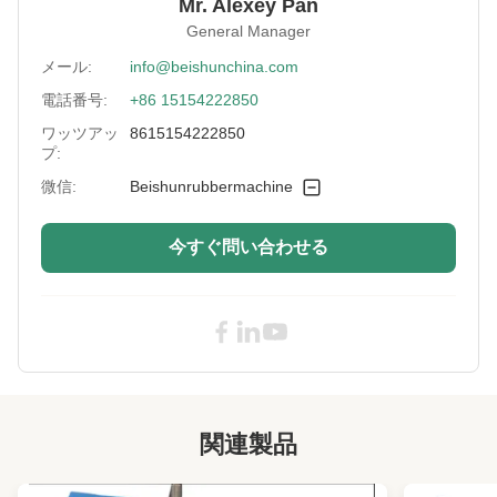
Mr. Alexey Pan
Heating Mode:
Electric Heating or steam
General Manager
Temperature
0-300℃
メール:
info@beishunchina.com
Range:
電話番号:
+86 15154222850
Pressure Range:
0-25MPa
ワッツアッ
8615154222850
プ:
Name:
ゴム製加硫の出版物機械
微信:
Beishunrubbermachine
Type:
Vulcanizing Press
Vulcanizing Time:
0-999s
今すぐ問い合わせる
High Light:
160 Ton Flat Vulcanizing Machine
,
2RT Mold Opening Flat Vulcanizing
Machine
,
Hot Pressing Flat Vulcanizing Machine
関連製品