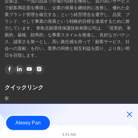
企業は、「一流の品質で市場の信頼を獲得し、質の高いサービス
で顧客満足度を獲得し、企業の発展を継続的に改善し、優れた企
業ブランド管理を確立する」という経営理念を遵守し、品質、ブ
ランド、そして事業の発展という戦略的目標を達成するために努
力しています。 青島北順環境保護技術有限公司は、「現実的、革
新的、厳格、効率的」な事業スタイルを推進し、良好なガバナン
ス、誠実さを第一とし、高い責任感を持って「顧客サービス、社
会への貢献」を行い、業界の同僚と相互利益を図り、より良い明
日を目指します。
クイックリンク
家
私たちに関しては
製品
Alexey Pan
私達に連絡しなさい
4:01 AM