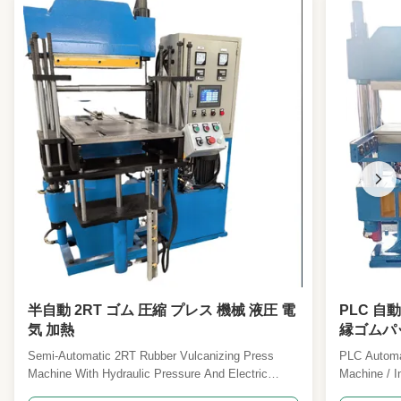
半自動 2RT ゴム 圧縮 プレス 機械 液圧 電
PLC 自
気 加熱
縁ゴムパ
Semi-Automatic 2RT Rubber Vulcanizing Press
PLC Automa
Machine With Hydraulic Pressure And Electric
Machine / I
Heating Product introduction: 2RT mold opening
rubber insu