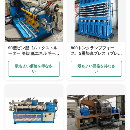
90型ピン型ゴムエクストル
800トンクランプフォー
ーダー 冷却 低エネルギー消
ス、5層加硫プレス（プレキ
費 心配のない販売後サービ
ュアタイヤトレッド用）
ス
最もよい価格を得なさ
最もよい価格を得なさ
い
い