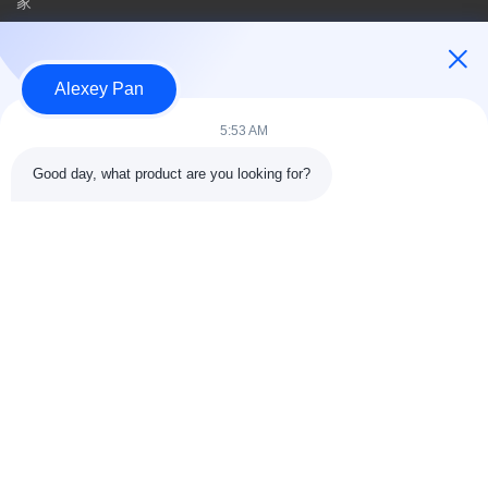
家
私たちに関しては
製品
Alexey Pan
私達に連絡しなさい
5:53 AM
カテゴリー
Good day, what product are you looking for?
ゴム加硫プレス機
ゴム製混合製造所機械
バッチオフゴム冷却機
モーターサイクルのタイヤ製造機
ゴム製 ニーダー機械
私達に連絡しなさい
電話番号: 00-86-15154222850
電子メール:
info@beishunchina.com
追加する 添付:338 ミンギ道路,黄道地区,青島 中国,郵便番