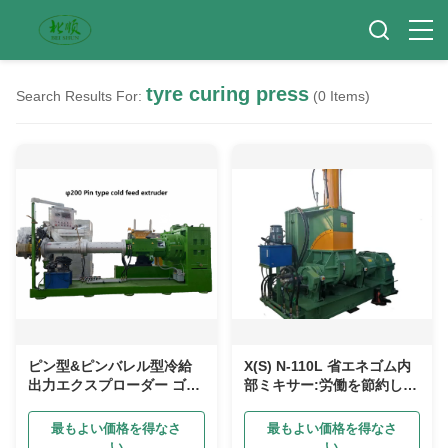
tyre curing press
Search Results For:
(0 Items)
ピン型&ピンバレル型冷給
X(S) N-110L 省エネゴム内
出力エクスプローダー ゴム
部ミキサー:労働を節約し,
シート&タイヤ・トレッド
失敗率が低く,中断なく動作
産業用
します.
最もよい価格を得なさ
最もよい価格を得なさ
い
い