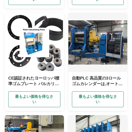
CE認証されたヨーロッパ標
自動PLC 高品質の3ロール
準ゴムプレート バルカリゼ
ゴムカレンダーは,オートバ
ーションプレスプラットフ
イタイヤのプロダクション
ォーム サイズ400×400mm
ラインで使用されます.
最もよい価格を得なさ
最もよい価格を得なさ
PLCによる自動制御
い
い