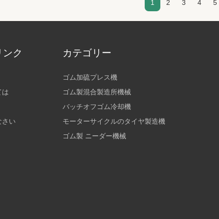
1
2
3
4
5
リンク
カテゴリー
ゴム加硫プレス機
ては
ゴム製混合製造所機械
バッチオフゴム冷却機
なさい
モーターサイクルのタイヤ製造機
ゴム製 ニーダー機械