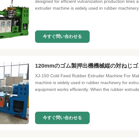
designed for efficient vulcanization production lines
extruder machine is widely used in rubber machinery f
今すぐ問い合わせる
120mmのゴム製押出機機械縦の対ねじ
XJ-150 Cold Feed Rubber Extruder Machine For Maki
machine is widely used in rubber machinery for extru
equipment works efficiently. When the rubber extruder
今すぐ問い合わせる