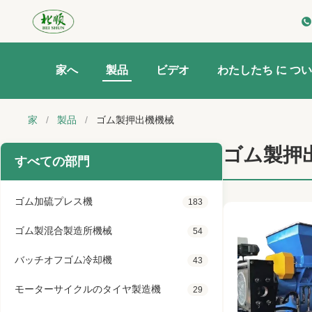
家へ
製品
ビデオ
わたしたち に つい
家
/
製品
/
ゴム製押出機機械
ゴム製押
すべての部門
ゴム加硫プレス機
183
ゴム製混合製造所機械
54
バッチオフゴム冷却機
43
モーターサイクルのタイヤ製造機
29