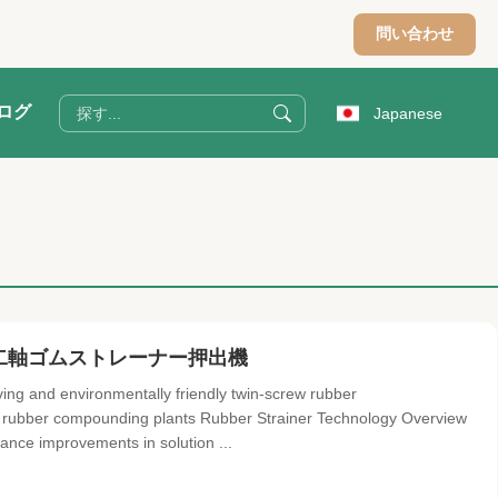
問い合わせ
ログ
Japanese
二軸ゴムストレーナー押出機
ng and environmentally friendly twin-screw rubber
 and rubber compounding plants Rubber Strainer Technology Overview
nce improvements in solution ...