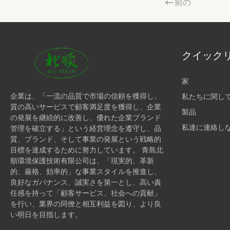
前の
クイック
家
企業は、「一流の品質で市場の信頼を獲得し、
私たちに関し
質の高いサービスで顧客満足度を獲得し、企業
製品
の発展を継続的に改善し、優れた企業ブランド
私達に連絡し
管理を確立する」という経営理念を遵守し、品
質、ブランド、そして事業の発展という戦略的
目標を達成するために努力しています。 青島北
順環境保護技術有限公司は、「現実的、革新
的、厳格、効率的」な事業スタイルを推進し、
良好なガバナンス、誠実さを第一とし、高い責
任感を持って「顧客サービス、社会への貢献」
を行い、業界の同僚と相互利益を図り、より良
い明日を目指します。