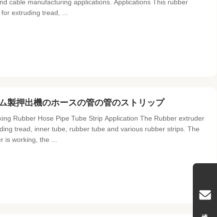
 and cable manufacturing applications. Applications This rubber
or extruding tread, ...
ゴム製押出機のホースの管の管のストリップ
ng Rubber Hose Pipe Tube Strip Application The Rubber extruder
ding tread, inner tube, rubber tube and various rubber strips. The
 is working, the ...
連絡先