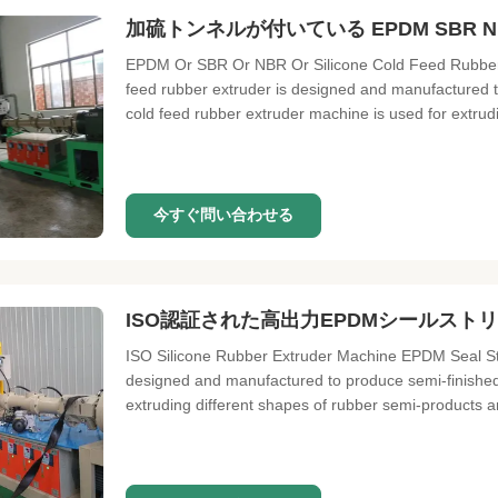
加硫トンネルが付いている EPDM SBR
EPDM Or SBR Or NBR Or Silicone Cold Feed Rubber E
feed rubber extruder is designed and manufactured t
cold feed rubber extruder machine is used for extrudin
今すぐ問い合わせる
ISO認証された高出力EPDMシールスト
ISO Silicone Rubber Extruder Machine EPDM Seal Str
designed and manufactured to produce semi-finished 
extruding different shapes of rubber semi-products and