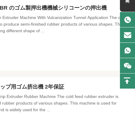
 NBR のゴム製押出機機械シリコーンの押出機
xtruder Machine With Vulcanization Tunnel Application The cold
o produce semi-finished rubber products of various shapes. The
g different shape of ...
リップ用ゴム挤出機 2年保証
ip Extruder Rubber Machine The cold feed rubber extruder is
rubber products of various shapes. This machine is used for
 is widely used for the ...