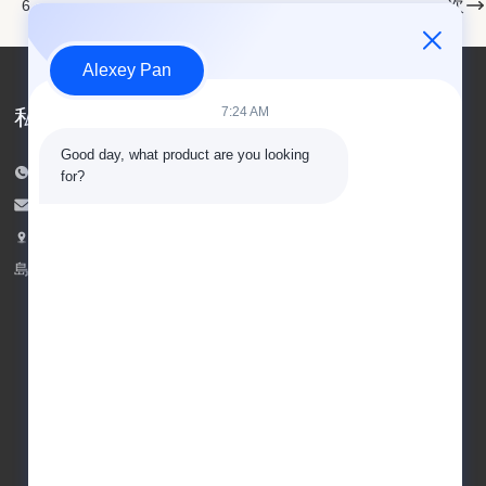
次
6
Alexey Pan
7:24 AM
私達に連絡しなさい
Good day, what product are you looking 
電話番号: 00-86-15154222850
for?
電子メール:
info@beishunchina.com
追加する 添付:338 ミンギ道路,黄道地区,青
島 中国,郵便番号:266400